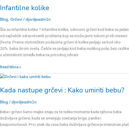
kolike
Infantilne kolike
Blog
,
Grčevi
/
djordjeadm1n
Šta su infantilne kolike ? Infantilne kolike, odnosno grčevi kod beba su jedan
od najčešćih zdravstvenih problema koji se može javiti tokom prvih meseci
života. Prema statističkim podacima grčevi ili kolike javljaju se kod oko
20% beba širom sveta. Češće se javljaju kod beba muškog pola, bez razlike
u učestalosti između beba na prirodnoj ishrani
Read More »
Kada
nastupe
Kada nastupe grčevi : Kako umiriti bebu?
grčevi
:
Kako
Blog
/
djordjeadm1n
umiriti
Bebe i grčevi Samo majke znaju za te teške momente kada njihova beba
bebu?
doživljava grčeve, kada se smenjuju osećanja brige, panike i
bespomoćnosti. Prvi znak da vasa beba doživljava grčeve je intenzivan plač