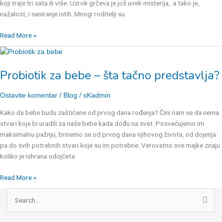
koji traje tri sata ili više. Uzrok grčeva je još uvek misterija, a tako je,
nažalost, i saniranje istih. Mnogi roditelji su
Read More »
Probiotik
za
Probiotik za bebe – šta tačno predstavlja?
bebe
–
šta
Ostavite komentar
/
Blog
/
sKadmin
tačno
Kako da bebe budu zaštićene od prvog dana rođenja? Čini nam se da nema
predstavlja?
stvari koje bi uradili za naše bebe kada dođu na svet. Posvećujemo im
maksimalnu pažnju, brinemo se od prvog dana njihovog života, od dojenja
pa do svih potrebnih stvari koje su im potrebne. Verovatno sve majke znaju
koliko je ishrana odojčeta
Read More »
P
r