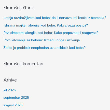
e
Skorašnji članci
t
r
Letnja razdražljivost kod beba: da li nervoza leti kreće iz stomaka?
a
Ishrana majke i alergije kod bebe: Kakva veza postoji?
g
Prvi simptomi alergije kod beba: Kako prepoznati i reagovati?
a
Prvo letovanje sa bebom: Između brige i uživanja
z
Zašto je probiotik neophodan uz antibiotik kod beba?
a
:
Skorašnji komentari
Arhive
jul 2026
septembar 2025
avgust 2025