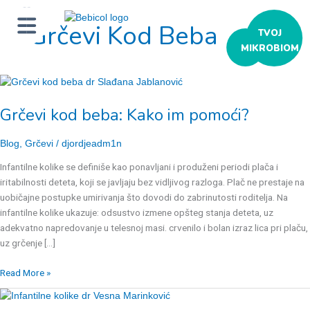
Grčevi Kod Beba
ТVOJ
MIKROBIOM
Grčevi
kod
Grčevi kod beba: Kako im pomoći?
beba:
Kako
im
Blog
,
Grčevi
/
djordjeadm1n
pomoći?
Infantilne kolike se definiše kao ponavljani i produženi periodi plača i
iritabilnosti deteta, koji se javljaju bez vidljivog razloga. Plač ne prestaje na
uobičajne postupke umirivanja što dovodi do zabrinutosti roditelja. Na
infantilne kolike ukazuje: odsustvo izmene opšteg stanja deteta, uz
adekvatno napredovanje u telesnoj masi. crvenilo i bolan izraz lica pri plaču,
uz grčenje […]
Read More »
Infantilne