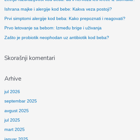
a
Ishrana majke i alergije kod bebe: Kakva veza postoji?
g
Prvi simptomi alergije kod beba: Kako prepoznati i reagovati?
a
Prvo letovanje sa bebom: Između brige i uživanja
z
Zašto je probiotik neophodan uz antibiotik kod beba?
a
:
Skorašnji komentari
Arhive
jul 2026
septembar 2025
avgust 2025
jul 2025
mart 2025
januar 2025