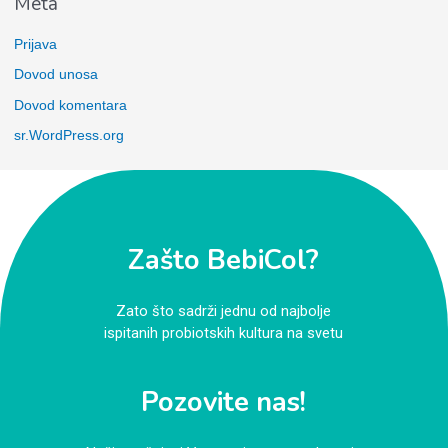
Meta
Prijava
Dovod unosa
Dovod komentara
sr.WordPress.org
Zašto BebiCol?
Zato što sadrži jednu od najbolje
ispitanih probiotskih kultura na svetu
Pozovite nas!