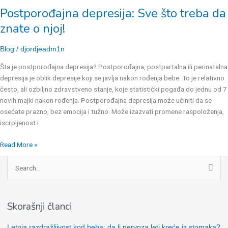
depresija:
Postporođajna depresija: Sve što treba da
Sve
što
znate o njoj!
treba
da
Blog
/
djordjeadm1n
znate
Šta je postporođajna depresija? Postporođajna, postpartalna ili perinatalna
o
depresija je oblik depresije koji se javlja nakon rođenja bebe. To je relativno
njoj!
često, ali ozbiljno zdravstveno stanje, koje statistički pogađa do jednu od 7
novih majki nakon rođenja. Postporođajna depresija može učiniti da se
osećate prazno, bez emocija i tužno. Može izazvati promene raspoloženja,
iscrpljenost i
Read More »
P
r
e
Skorašnji članci
t
r
Letnja razdražljivost kod beba: da li nervoza leti kreće iz stomaka?