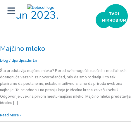
Jun 2023.
ТVOJ
MIKROBIOM
Majčino
mleko
Majčino mleko
Blog
/
djordjeadm1n
Šta predstavlja majčino mleko? Pored svih mogućih naučnih i medicinskih
dostignuća vezanih za novorođenčad, bilo da smo roditelji ili to tek
planiramo da postanemo, nekako intuitivno znamo da priroda uvek zna
najbolje. To se odnosi i na pitanju-koja je idealna hrana za vašu bebu?
Odgovor je uvek na prvom mestu-majčino mleko. Majčino mleko predstavlja
idealnu […]
Read More »
Postporođajna