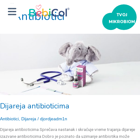
Antibiotici
ТVOJ
MIKROBIOM
Dijareja
antibioticima
Dijareja antibioticima
Antibiotici
,
Dijareja
/
djordjeadm1n
Dijareja antibioticima Sprečava nastanak i skraćuje vreme trajanja dijareje
izazvane antibioticima Dobro je poznato da uzimanje antibiotika može