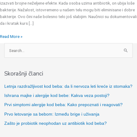
izazvati brojne neželjene efekte. Kada osoba uzima antibiotik, on ubija loše
bakterije. Nažalost, istovremeno u našem telu mogu biti eliminisane i dobre
bakterije. Ovo čini naše bolesno telo još slabijim. Naučnici su dokumentovali
da i kratak kurs […]
Read More »
P
r
e
Skorašnji članci
t
r
Letnja razdražljivost kod beba: da li nervoza leti kreće iz stomaka?
a
Ishrana majke i alergije kod bebe: Kakva veza postoji?
g
Prvi simptomi alergije kod beba: Kako prepoznati i reagovati?
a
Prvo letovanje sa bebom: Između brige i uživanja
z
Zašto je probiotik neophodan uz antibiotik kod beba?
a
: