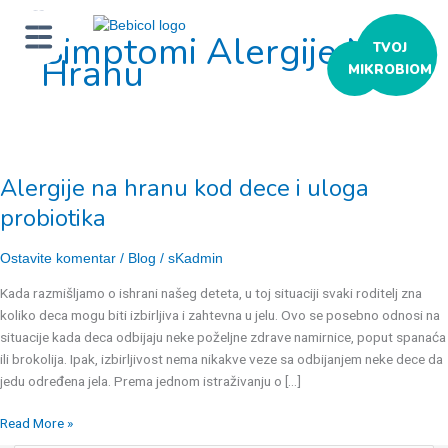
Simptomi Alergije Na
ТVOJ
Hranu
MIKROBIOM
Alergije
na
Alergije na hranu kod dece i uloga
hranu
kod
probiotika
dece
i
Ostavite komentar
/
Blog
/
sKadmin
uloga
Kada razmišljamo o ishrani našeg deteta, u toj situaciji svaki roditelj zna
probiotika
koliko deca mogu biti izbirljiva i zahtevna u jelu. Ovo se posebno odnosi na
situacije kada deca odbijaju neke poželjne zdrave namirnice, poput spanaća
ili brokolija. Ipak, izbirljivost nema nikakve veze sa odbijanjem neke dece da
jedu određena jela. Prema jednom istraživanju o […]
Read More »