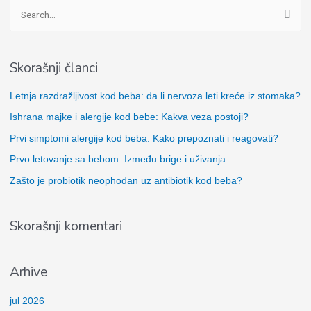
P
r
e
Skorašnji članci
t
r
Letnja razdražljivost kod beba: da li nervoza leti kreće iz stomaka?
a
Ishrana majke i alergije kod bebe: Kakva veza postoji?
g
Prvi simptomi alergije kod beba: Kako prepoznati i reagovati?
a
Prvo letovanje sa bebom: Između brige i uživanja
z
Zašto je probiotik neophodan uz antibiotik kod beba?
a
:
Skorašnji komentari
Arhive
jul 2026