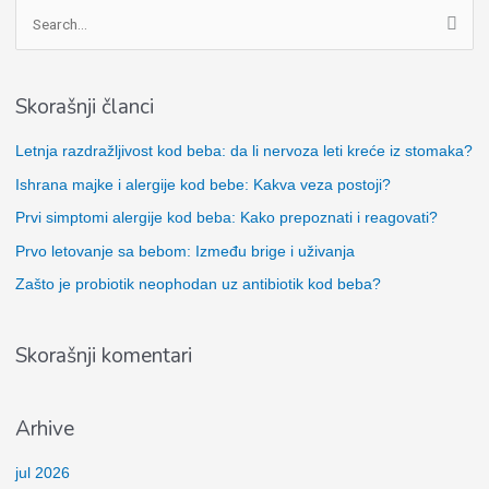
P
r
e
Skorašnji članci
t
r
Letnja razdražljivost kod beba: da li nervoza leti kreće iz stomaka?
a
Ishrana majke i alergije kod bebe: Kakva veza postoji?
g
Prvi simptomi alergije kod beba: Kako prepoznati i reagovati?
a
Prvo letovanje sa bebom: Između brige i uživanja
z
Zašto je probiotik neophodan uz antibiotik kod beba?
a
:
Skorašnji komentari
Arhive
jul 2026