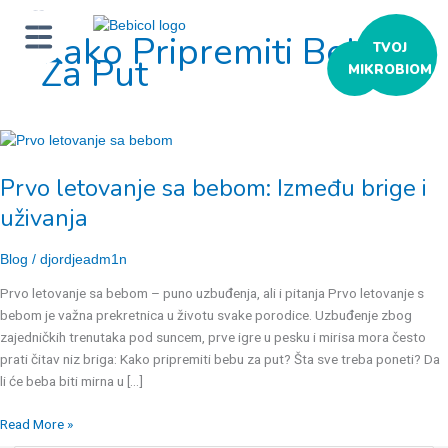
Kako Pripremiti Bebu
ТVOJ
Za Put
MIKROBIOM
Prvo
letovanje
Prvo letovanje sa bebom: Između brige i
sa
bebom:
uživanja
Između
brige
Blog
/
djordjeadm1n
i
Prvo letovanje sa bebom – puno uzbuđenja, ali i pitanja Prvo letovanje s
uživanja
bebom je važna prekretnica u životu svake porodice. Uzbuđenje zbog
zajedničkih trenutaka pod suncem, prve igre u pesku i mirisa mora često
prati čitav niz briga: Kako pripremiti bebu za put? Šta sve treba poneti? Da
li će beba biti mirna u […]
Read More »