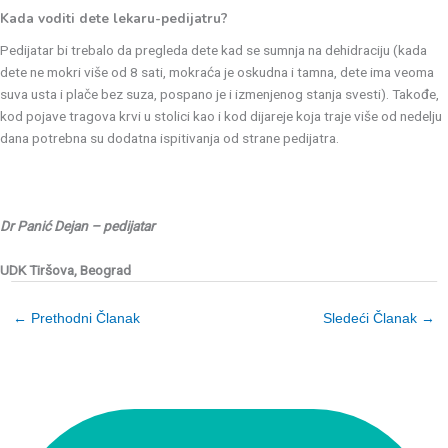
Kada voditi dete lekaru-pedijatru?
Pedijatar bi trebalo da pregleda dete kad se sumnja na dehidraciju (kada
dete ne mokri više od 8 sati, mokraća je oskudna i tamna, dete ima veoma
suva usta i plače bez suza, pospano je i izmenjenog stanja svesti). Takođe,
kod pojave tragova krvi u stolici kao i kod dijareje koja traje više od nedelju
dana potrebna su dodatna ispitivanja od strane pedijatra.
Dr Panić Dejan – pedijatar
UDK Tiršova, Beograd
←
Prethodni Članak
Sledeći Članak
→