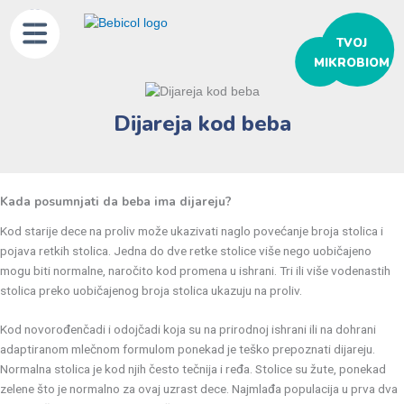
ТVOJ
MIKROBIOM
Dijareja kod beba
Kada posumnjati da beba ima dijareju?
Kod starije dece na proliv može ukazivati naglo povećanje broja stolica i
pojava retkih stolica. Jedna do dve retke stolice više nego uobičajeno
mogu biti normalne, naročito kod promena u ishrani. Tri ili više vodenastih
stolica preko uobičajenog broja stolica ukazuju na proliv.
Kod novorođenčadi i odojčadi koja su na prirodnoj ishrani ili na dohrani
adaptiranom mlečnom formulom ponekad je teško prepoznati dijareju.
Normalna stolica je kod njih često tečnija i ređa. Stolice su žute, ponekad
zelene što je normalno za ovaj uzrast dece. Najmlađa populacija u prva dva