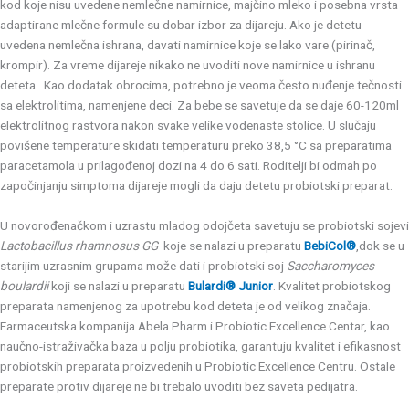
kod koje nisu uvedene nemlečne namirnice, majčino mleko i posebna vrsta
adaptirane mlečne formule su dobar izbor za dijareju. Ako je detetu
uvedena nemlečna ishrana, davati namirnice koje se lako vare (pirinač,
krompir). Za vreme dijareje nikako ne uvoditi nove namirnice u ishranu
deteta. Kao dodatak obrocima, potrebno je veoma često nuđenje tečnosti
sa elektrolitima, namenjene deci. Za bebe se savetuje da se daje 60-120ml
elektrolitnog rastvora nakon svake velike vodenaste stolice. U slučaju
povišene temperature skidati temperaturu preko 38,5 °C sa preparatima
paracetamola u prilagođenoj dozi na 4 do 6 sati. Roditelji bi odmah po
započinjanju simptoma dijareje mogli da daju detetu probiotski preparat.
U novorođenačkom i uzrastu mladog odojčeta savetuju se probiotski sojevi
Lactobacillus rhamnosus GG
koje se nalazi u preparatu
BebiCol®
,dok se u
starijim uzrasnim grupama može dati i probiotski soj
Saccharomyces
boulardii
koji se nalazi u preparatu
Bulardi® Junior
. Kvalitet probiotskog
preparata namenjenog za upotrebu kod deteta je od velikog značaja.
Farmaceutska kompanija Abela Pharm i Probiotic Excellence Centar, kao
naučno-istraživačka baza u polju probiotika, garantuju kvalitet i efikasnost
probiotskih preparata proizvedenih u Probiotic Excellence Centru. Ostale
preparate protiv dijareje ne bi trebalo uvoditi bez saveta pedijatra.