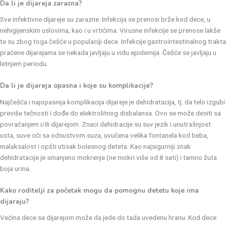
Da li je dijareja zarazna?
Sve infektivne dijareje su zarazne. Infekcija se prenosi brže kod dece, u
nehigijenskim uslovima, kao i u vrtićima. Virusne infekcije se prenose lakše
te su zbog toga češće u populaciji dece. Infekcije gastrointestinalnog trakta
praćene dijarejama se nekada javljaju u vidu epidemija. Češće se javljaju u
letnjem periodu.
Da li je dijareja opasna i koje su komplikacije?
Najčešća i najopasnija komplikacija dijareje je dehidratacija, tj. da telo izgubi
previše tečnosti i dođe do elektrolitnog disbalansa. Ovo se može desiti sa
povraćanjem i/ili dijarejom. Znaci dehidracije su suv jezik i unutrašnjost
usta, suve oči sa odsustvom suza, uvučena velika fontanela kod beba,
malaksalost i opšti utisak bolesnog deteta. Kao najsigurniji znak
dehidratacije je smanjeno mokrenje (ne mokri više od 8 sati) i tamno žuta
boja urina.
Kako roditelji za početak mogu da pomognu detetu koje ima
dijareju?
Većina dece sa dijarejom može da jede do tada uvedenu hranu. Kod dece