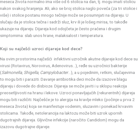
meseca života normalno ima više od 6 stolica na dan, tj. mogu imati stolicu
nakon svakog hranjenja. Ali, ako se broj stolica naglo poveća (za tri stolice i
više) i stolice postanu mnogo tečnije može se posumnjati na dijareju. U
slučaju da je stolica tečna i sadrži sluz, krv ili je lošeg mirisa, to takođe
ukazuje na dijareju. Dijareja kod odojčeta je često praćena i drugim
simptomima: slab unos hrane, malaksalost i temperatura.
Koji su najčešći uzroci dijareje kod dece?
Na ovim prostorima najčešći infektivni uzročnik akutne dijareje kod dece su
virusi (Rotavirus, Norovirus, Adenovirus…), ređe su uzročnici bakterije
(
Salmonella
,
Shigella
,
Campylobacter
…), a u pojedinim, retkim, slučajevima
to mogu biti i paraziti. Davanje antibiotika deci može da izazove blagu
dijareju i dovede do disbioze. Dijareja se može javiti i u sklopu reakcija
preosetljivosti na hranu i lekove. Uzroci ponavljajućih (rekurentnih) dijareja
mogu biti različiti. Najčešće je to alergija na kravlje mleko (počinje u prva 2
meseca života) koja se manifestuje vodenim, sluzavim i ponekad krvavim
stolicama. Takođe, netolerancija na laktozu može biti uzrok upornih
dugotrajnih dijareja. Gljivične infekcije (naročito Candidom) mogu da
izazovu dugotrajne dijareje.